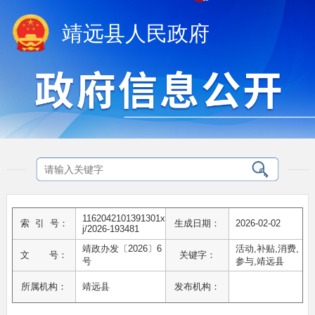
靖远县人民政府
1162042101391301x
索 引 号：
生成日期：
2026-02-02
j/2026-193481
靖政办发〔2026〕6
活动,补贴,消费,
文 号：
关键字：
号
参与,靖远县
所属机构：
靖远县
发布机构：