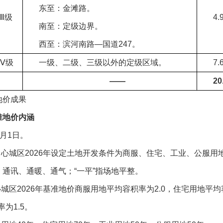
东至：金滩路。
Ⅲ级
4.
南至：定级边界。
西至：滨河南路—国道247。
Ⅳ级
一级、二级、三级以外的定级区域。
7.
——
20
地价成果
准地价内涵
1月1日。
心城区2026年设定土地开发条件为商服、住宅、工业、公服用地Ⅰ-
通讯、通暖、通气；“一平”指场地平整。
城区2026年基准地价商服用地平均容积率为2.0，住宅用地平均
为1.5。