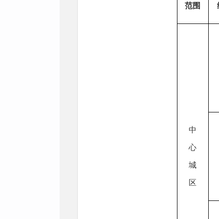
范围
中
心
城
区