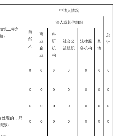
申请人情况
法人或其他组织
加第二项之
自
商
科
总
和）
然
业
研
社会公
法律服
其
计
人
企
机
益组织
务机构
他
业
构
0
0
0
0
0
0
0
0
0
0
0
0
0
0
0
0
0
0
0
0
0
分处理的，只
0
0
0
0
0
0
0
情形）