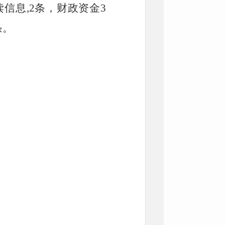
信息,2
条
，
财政资金
3
条
。