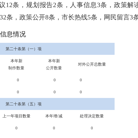
议12条，
规划
报告
2条，
人事信息
3条，
政策解读
32条，
政策公开
8
条，
市长热线
5条
，网民留言
3
信息情况
第二十条第（一）项
本年新
本年新
对外公开总数量
制作数量
公开数量
0
0
0
0
0
0
第二十条第（五）项
上一年项目数量
本年增/减
处理决定数量
0
0
0