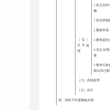
3.
补正后申
确
1.
信访举报
2.
重复申请
（五）
3.
要求提供
不予处
4.
无正当理
理
请
5.
要求行政
新出具已获
（六）其他处理
（七）总计
四、结转下年度继续办理