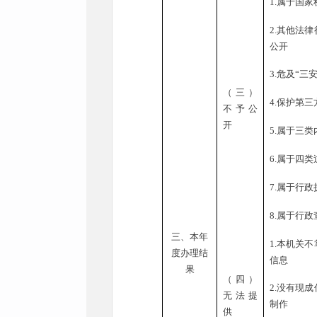
1.
属于国家
2.
其他法律
公开
3.
危及“三
（三）
4.
保护第三
不予公
开
5.
属于三类
6.
属于四类
7.
属于行政
8.
属于行政
三、本年
1.
本机关不
度办理结
信息
果
（四）
2.
没有现成
无法提
制作
供