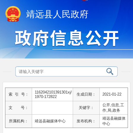
靖远县人民政府
1162042101391301xj/
索 引 号：
生成日期：
2021-01-22
1970-172822
公开,信息,工
文 号：
关键字：
作,局,政务
靖远县融媒体
所属机构：
靖远县融媒体中心
发布机构：
中心